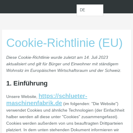
Zum
Consent
Consent
Consent
Consent
Consent
Consent
Consent
Inhalt
to
to
to
to
to
to
to
DE
springen
service
service
service
service
service
service
service
cleantalk-
elementor
complianz
wordpress
burst-
wistia
sonstiges
spam-
statistics
protect
Cookie-Richtlinie (EU)
Diese Cookie-Richtlinie wurde zuletzt am 14. Juli 2023
aktualisiert und gilt für Bürger und Einwohner mit ständigem
Wohnsitz im Europäischen Wirtschaftsraum und der Schweiz.
1. Einführung
https://schlueter-
Unsere Website,
maschinenfabrik.de
(im folgenden: "Die Website")
verwendet Cookies und ähnliche Technologien (der Einfachheit
halber werden all diese unter "Cookies" zusammengefasst).
Cookies werden außerdem von uns beauftragten Drittparteien
platziert. In dem unten stehenden Dokument informieren wir