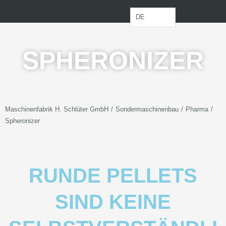
Zum
Inhalt
DE
springen
SPHERONIZER
/
/
/
Maschinenfabrik H. Schlüter GmbH
Sondermaschinenbau
Pharma
Spheronizer
RUNDE PELLETS
SIND KEINE