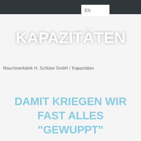
Zum
Inhalt
EN
springen
KAPAZITÄTEN
/
Maschinenfabrik H. Schlüter GmbH
Kapazitäten
DAMIT KRIEGEN WIR
FAST ALLES
"GEWUPPT"